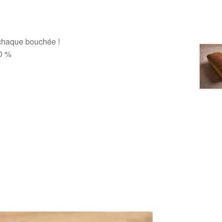
 chaque bouchée !
20 %