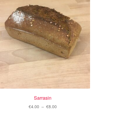
Sarrasin
Plage
€
4.00
–
€
8.00
de
Ce
prix :
produit
€4.00
a