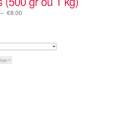
 (500 gr ou 1 kg)
Plage
–
€
8.00
de
prix :
€4.00
à
€8.00