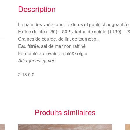
graines
Description
(500
gr
Le pain des variations. Textures et goûts changeant à
ou
Farine de blé (T80) – 80 %, farine de seigle (T130) – 
1
Graines de courge, de lin, de tournesol.
kg)
Eau filtrée, sel de mer non raffiné.
Fermenté au levain de blé&seigle.
Allergènes: gluten
2.15.0.0
Produits similaires