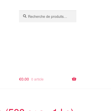
Recherche
Recherche
pour :
€
0.00
0 article