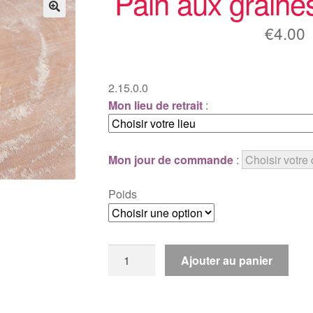
Pain aux graines
🔍
€
4.00
2.15.0.0
Mon lieu de retrait
:
Mon jour de commande
:
Poids
quantité
Ajouter au panier
de
Pain
aux