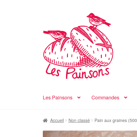
Aller
Aller
à
au
la
contenu
navigation
Les Painsons
Commandes
Accueil
Non classé
Pain aux graines (500